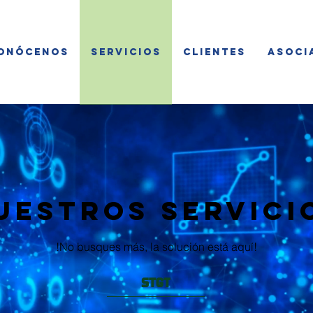
onócenos
Servicios
Clientes
Asoci
uestros Servici
!No busques más, la solución está aquí!
STGT