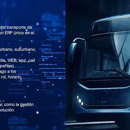
 del transporte de
un ERP único en el
 urbano, suburbano,
la, WEB, app, call
pañías).
ago a los
rol, horario,
r, como la gestión
solución.