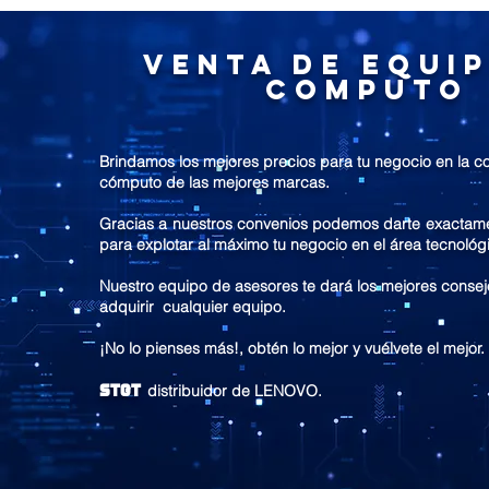
Venta de equi
computo
Brindamos los mejores precios para tu negocio en la 
cómputo de las mejores marcas.
Gracias a nuestros convenios podemos darte exactame
para explotar al máximo tu negocio en el área tecnológ
Nuestro equipo de asesores te dará los mejores conse
adquirir cualquier equipo.
¡No lo pienses más!, obtén lo mejor y vuélvete el mejor.
STGT
distribuidor de LENOVO.