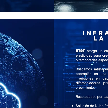
Infr
la
STGT
otorga un es
elasticidad para cr
o temporadas especi
Buscamos satisfacer
operación en una i
inversiones en cap
diferenciadores pri
crecimiento.
Respaldados por Iaa
Solución de Nube Pr