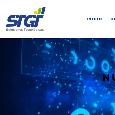
Inicio
C
N