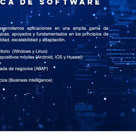
ica de Software
esarrollamos aplicaciones en una amplia gama de
gicas, apoyados y fundamentados en los principios de
lidad, escalabilidad y adaptación.
itorio (Windows y Linux)
spositivos móviles (Android, IOS y Huawei)
o
ada de negocios (ABAP)
ios (Business intelligence)