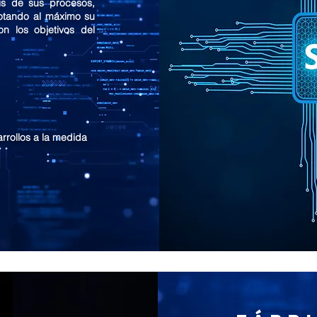
is de sus procesos,
otando al máximo su
on los objetivos del
.
rrollos a la medida