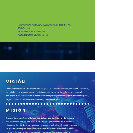
Organización certificada con base en ISO 9001:2015
RSGC
-1148
Fecha de inicio:
2019-06-19
Fecha de término:
2028-06-13
Visión
Consolidarnos como Asociado Tecnológico de nuestros clientes, brindando servicios
de calidad que superen sus expectativas, siendo un motor guía en su desarrollo
actual y futuro; obteniendo el reconocimiento por el profesionalismo de nuestra gente,
logrando el éxito para nuestros socios y colaboradores
Misión
Proveer Servicios Tecnológicos integrales, que contribuyan de manera
efectiva en la mejora y optimización de las operaciones de nuestros
clientes a través de la innovación, generamos valor transformándonos en
un aliado estratégico para ellos; impulsando en todo momento nuestro
compromiso con el medio ambiente con un enfoque colaborativo y