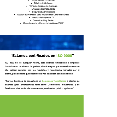
Implementación ERP-SAP
Fábrica de Software
Venta de Equipos de Computo
Enlace de Internet Satelital
Seguridad Administrada
Gestión de Proyectos para Implementar Centros de Datos
Gestión de Proyectos "TI"
Comunicación y Redes
Mesa de Ayuda y Centro de Monitoreo "CUA"
“Estamos certificados en
ISO 9000
”
ISO 9000 no es cualquier norma, esta certifica únicamente a empresas
basándose en un sistema de gestión, el cual asegura que los servicios sean de
alta calidad, cumplan con los requisitos y necesidades marcadas por el
cliente, para que este quede satisfecho y se actualicen constantemente.
“Proveer Servicios de consultoría en
Soluciones Tecnológicas
a clientes de
diversos giros empresariales tales como Comerciales, Industriales, y de
Servicios a nivel nacional e internacional, en el sector público y privado.”