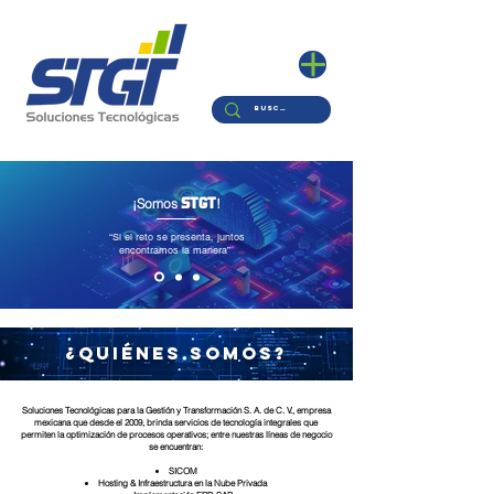
STGT
¡Somos
!
“Si el reto se presenta, juntos
encontramos la manera”
¿Quiénes Somos?
Soluciones Tecnológicas para la Gestión y Transformación S. A. de C. V., empresa
mexicana que desde el 2009, brinda servicios de tecnología integrales que
permiten la optimización de procesos operativos; entre nuestras líneas de negocio
se encuentran:
SICOM
Hosting & Infraestructura en la Nube Privada