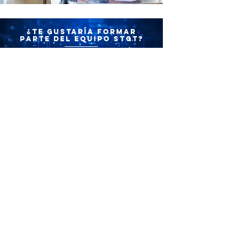
¿Te gustaría formar
parte del equipo STGT?
Nuestro equipo sin duda alguna es el mejor y el más comprometido, si
eres capaz de tomar un reto y transformarlo en un resultado visionario,
innovador y sobresaliente, entonces podrías ser parte de esta gran y
exitosa familia.
STGT
Soluciones Tecnológicas para la Gestión y
Transformación S. A. de C.V., empresa
mexicana que desde el 2009, brinda
servicios de Tecnología integrales que
permiten la optimización de procesos de
operativos
.