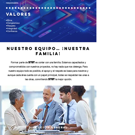
responsable.
Valores
•Ética
•Compromiso
•Respeto
•Integridad
•Confianza
Nuestro equipo… ¡Nuestra
familia!
STGT
Formar parte de
es contar con una familia. Estamos capacitados y
comprometidos con nuestros proyectos, no hay nada que nos detenga. Para
nuestro equipo todo es posible, el apoyo y el respeto es base para nosotros y
aunque cada área cuenta con un papel principal, todas se respaldan las unas a
STGT
las otras, convirtiendo
la mejor opción.
Dirección general